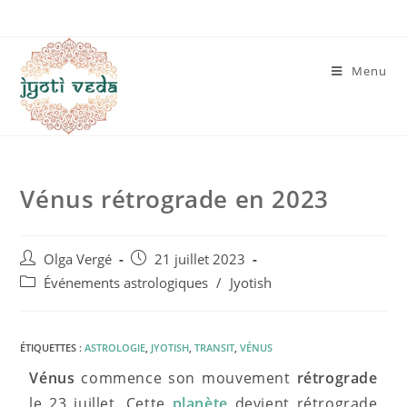
Menu
Vénus rétrograde en 2023
Olga Vergé
21 juillet 2023
Événements astrologiques
/
Jyotish
ÉTIQUETTES :
ASTROLOGIE
,
JYOTISH
,
TRANSIT
,
VÉNUS
Vénus
commence son mouvement
rétrograde
le 23 juillet. Cette
planète
devient rétrograde