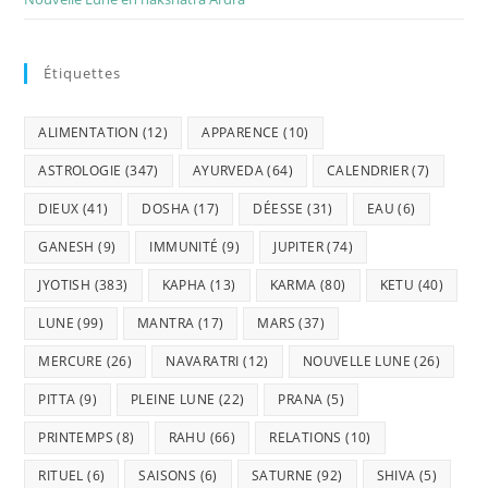
Étiquettes
ALIMENTATION
(12)
APPARENCE
(10)
ASTROLOGIE
(347)
AYURVEDA
(64)
CALENDRIER
(7)
DIEUX
(41)
DOSHA
(17)
DÉESSE
(31)
EAU
(6)
GANESH
(9)
IMMUNITÉ
(9)
JUPITER
(74)
JYOTISH
(383)
KAPHA
(13)
KARMA
(80)
KETU
(40)
LUNE
(99)
MANTRA
(17)
MARS
(37)
MERCURE
(26)
NAVARATRI
(12)
NOUVELLE LUNE
(26)
PITTA
(9)
PLEINE LUNE
(22)
PRANA
(5)
PRINTEMPS
(8)
RAHU
(66)
RELATIONS
(10)
RITUEL
(6)
SAISONS
(6)
SATURNE
(92)
SHIVA
(5)