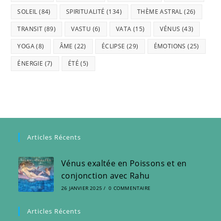
SOLEIL
(84)
SPIRITUALITÉ
(134)
THÈME ASTRAL
(26)
TRANSIT
(89)
VASTU
(6)
VATA
(15)
VÉNUS
(43)
YOGA
(8)
ÂME
(22)
ÉCLIPSE
(29)
ÉMOTIONS
(25)
ÉNERGIE
(7)
ÉTÉ
(5)
Articles Récents
Vénus exaltée en Poissons et en
conjonction avec Rahu
26 JANVIER 2025
/
0 COMMENTAIRE
Articles Récents