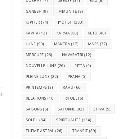
DOSHA
(17)
DÉESSE
(31)
EAU
(6)
GANESH
(9)
IMMUNITÉ
(9)
JUPITER
(74)
JYOTISH
(383)
KAPHA
(13)
KARMA
(80)
KETU
(40)
LUNE
(99)
MANTRA
(17)
MARS
(37)
MERCURE
(26)
NAVARATRI
(12)
NOUVELLE LUNE
(26)
PITTA
(9)
PLEINE LUNE
(22)
PRANA
(5)
PRINTEMPS
(8)
RAHU
(66)
23
RELATIONS
(10)
RITUEL
(6)
SAISONS
(6)
SATURNE
(92)
SHIVA
(5)
SOLEIL
(84)
SPIRITUALITÉ
(134)
THÈME ASTRAL
(26)
TRANSIT
(89)