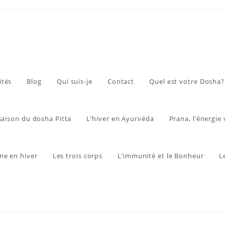
ités
Blog
Qui suis-je
Contact
Quel est votre Dosha?
 saison du dosha Pitta
L’hiver en Ayurvéda
Prana, l’énergie 
me en hiver
Les trois corps
L’immunité et le Bonheur
L