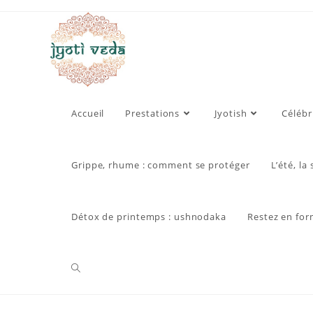
Skip
to
content
Accueil
Prestations
Jyotish
Célébr
Grippe, rhume : comment se protéger
L’été, la
Détox de printemps : ushnodaka
Restez en for