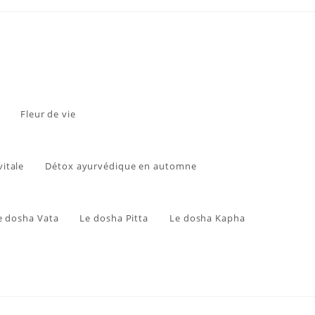
Fleur de vie
vitale
Détox ayurvédique en automne
e dosha Vata
Le dosha Pitta
Le dosha Kapha