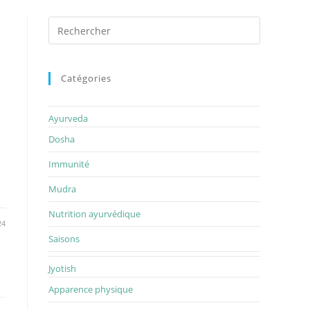
Rechercher
sur
ce
site
Catégories
Ayurveda
Dosha
Immunité
Mudra
Nutrition ayurvédique
24
Saisons
Jyotish
Apparence physique