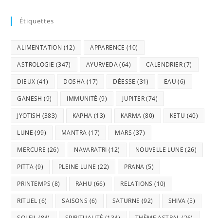
Étiquettes
ALIMENTATION
(12)
APPARENCE
(10)
ASTROLOGIE
(347)
AYURVEDA
(64)
CALENDRIER
(7)
DIEUX
(41)
DOSHA
(17)
DÉESSE
(31)
EAU
(6)
GANESH
(9)
IMMUNITÉ
(9)
JUPITER
(74)
JYOTISH
(383)
KAPHA
(13)
KARMA
(80)
KETU
(40)
LUNE
(99)
MANTRA
(17)
MARS
(37)
MERCURE
(26)
NAVARATRI
(12)
NOUVELLE LUNE
(26)
PITTA
(9)
PLEINE LUNE
(22)
PRANA
(5)
PRINTEMPS
(8)
RAHU
(66)
RELATIONS
(10)
RITUEL
(6)
SAISONS
(6)
SATURNE
(92)
SHIVA
(5)
SOLEIL
(84)
SPIRITUALITÉ
(134)
THÈME ASTRAL
(26)