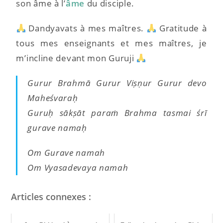
son âme à l’
âme
du disciple.
Dandyavats à mes maîtres.
Gratitude à
tous mes enseignants et mes maîtres, je
m’incline devant mon Guruji
Gurur Brahmā Gurur Viṣṇur Gurur devo
Maheśvaraḥ
Guruḥ sākṣāt paraṁ Brahma tasmai śrī
gurave namaḥ
Om Gurave namah
Om Vyasa
​deva
ya namah
Articles connexes :