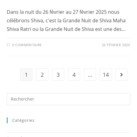
Dans la nuit du 26 février au 27 février 2025 nous
célébrons Shiva, c'est la Grande Nuit de Shiva Maha
Shiva Ratri ou la Grande Nuit de Shiva est une des…
0 COMMENTAIRE
25 FÉVRIER 2025
1
2
3
4
…
14
Aller à 
Rechercher
sur
ce
site
Catégories