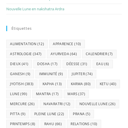
Nouvelle Lune en nakshatra Ardra
Étiquettes
ALIMENTATION
(12)
APPARENCE
(10)
ASTROLOGIE
(347)
AYURVEDA
(64)
CALENDRIER
(7)
DIEUX
(41)
DOSHA
(17)
DÉESSE
(31)
EAU
(6)
GANESH
(9)
IMMUNITÉ
(9)
JUPITER
(74)
JYOTISH
(383)
KAPHA
(13)
KARMA
(80)
KETU
(40)
LUNE
(99)
MANTRA
(17)
MARS
(37)
MERCURE
(26)
NAVARATRI
(12)
NOUVELLE LUNE
(26)
PITTA
(9)
PLEINE LUNE
(22)
PRANA
(5)
PRINTEMPS
(8)
RAHU
(66)
RELATIONS
(10)