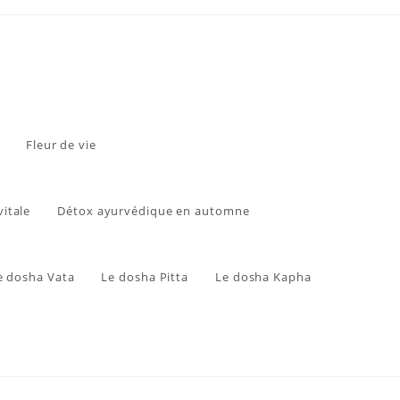
Fleur de vie
vitale
Détox ayurvédique en automne
e dosha Vata
Le dosha Pitta
Le dosha Kapha