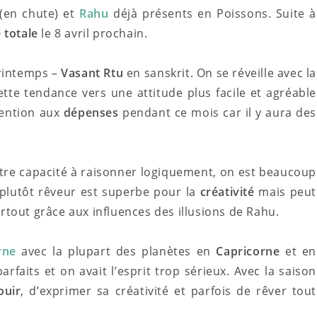
(en chute) et
Rahu
déjà présents en Poissons. Suite à
e totale
le 8 avril prochain.
printemps –
Vasant Rtu
en sanskrit. On se réveille avec la
ette tendance vers une attitude plus facile et agréable
ttention aux
dépenses
pendant ce mois car il y aura des
otre capacité à raisonner logiquement, on est beaucoup
 plutôt rêveur est superbe pour la
créativité
mais peut
urtout grâce aux influences des illusions de Rahu.
rne
avec la plupart des planètes en
Capricorne
et en
arfaits et on avait l’esprit trop sérieux. Avec la saison
ouir
, d’exprimer sa créativité et parfois de rêver tout