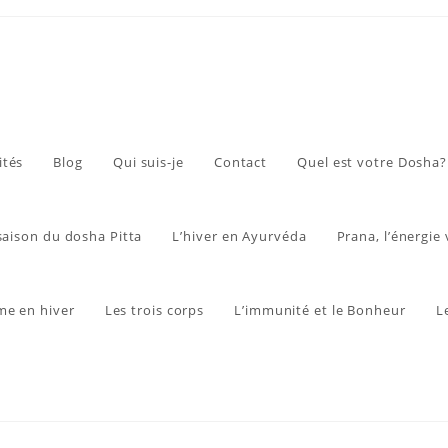
ités
Blog
Qui suis-je
Contact
Quel est votre Dosha?
 saison du dosha Pitta
L’hiver en Ayurvéda
Prana, l’énergie 
me en hiver
Les trois corps
L’immunité et le Bonheur
L