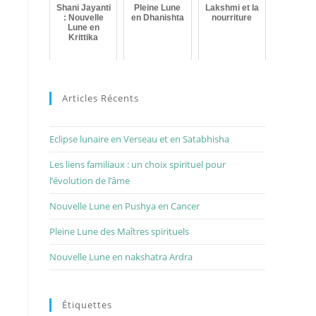
Shani Jayanti
Pleine Lune
Lakshmi et la
: Nouvelle
en Dhanishta
nourriture
Lune en
Krittika
Articles Récents
Eclipse lunaire en Verseau et en Satabhisha
Les liens familiaux : un choix spirituel pour
l’évolution de l’âme
Nouvelle Lune en Pushya en Cancer
Pleine Lune des Maîtres spirituels
Nouvelle Lune en nakshatra Ardra
Étiquettes