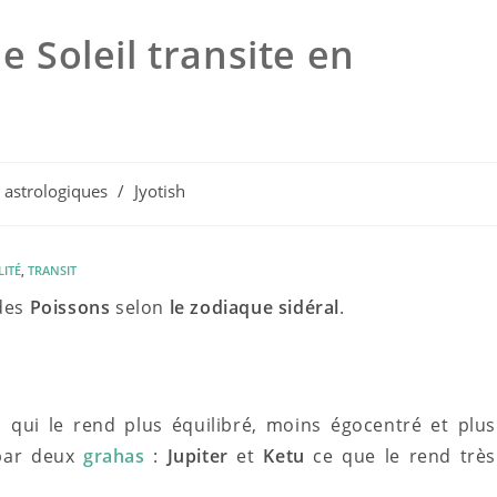
e Soleil transite en
astrologiques
/
Jyotish
LITÉ
,
TRANSIT
 des
Poissons
selon
le zodiaque sidéral
.
l qui le rend plus équilibré, moins égocentré et plus
 par deux
grahas
:
Jupiter
et
Ketu
ce que le rend très