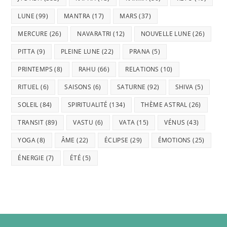
LUNE
(99)
MANTRA
(17)
MARS
(37)
MERCURE
(26)
NAVARATRI
(12)
NOUVELLE LUNE
(26)
PITTA
(9)
PLEINE LUNE
(22)
PRANA
(5)
PRINTEMPS
(8)
RAHU
(66)
RELATIONS
(10)
RITUEL
(6)
SAISONS
(6)
SATURNE
(92)
SHIVA
(5)
SOLEIL
(84)
SPIRITUALITÉ
(134)
THÈME ASTRAL
(26)
TRANSIT
(89)
VASTU
(6)
VATA
(15)
VÉNUS
(43)
YOGA
(8)
ÂME
(22)
ÉCLIPSE
(29)
ÉMOTIONS
(25)
ÉNERGIE
(7)
ÉTÉ
(5)