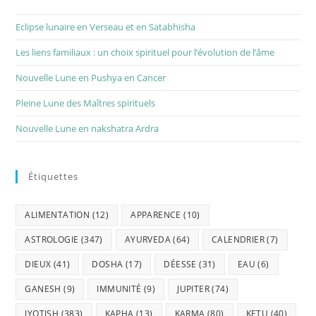
Eclipse lunaire en Verseau et en Satabhisha
Les liens familiaux : un choix spirituel pour l’évolution de l’âme
Nouvelle Lune en Pushya en Cancer
Pleine Lune des Maîtres spirituels
Nouvelle Lune en nakshatra Ardra
Étiquettes
ALIMENTATION
(12)
APPARENCE
(10)
ASTROLOGIE
(347)
AYURVEDA
(64)
CALENDRIER
(7)
DIEUX
(41)
DOSHA
(17)
DÉESSE
(31)
EAU
(6)
GANESH
(9)
IMMUNITÉ
(9)
JUPITER
(74)
JYOTISH
(383)
KAPHA
(13)
KARMA
(80)
KETU
(40)