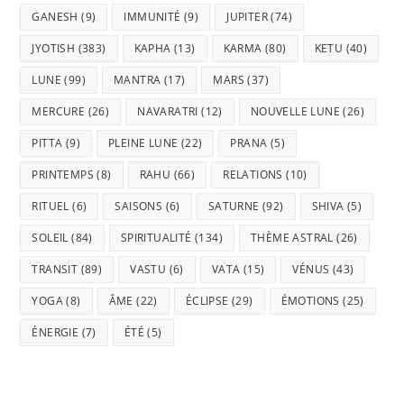
GANESH
(9)
IMMUNITÉ
(9)
JUPITER
(74)
JYOTISH
(383)
KAPHA
(13)
KARMA
(80)
KETU
(40)
LUNE
(99)
MANTRA
(17)
MARS
(37)
MERCURE
(26)
NAVARATRI
(12)
NOUVELLE LUNE
(26)
PITTA
(9)
PLEINE LUNE
(22)
PRANA
(5)
PRINTEMPS
(8)
RAHU
(66)
RELATIONS
(10)
RITUEL
(6)
SAISONS
(6)
SATURNE
(92)
SHIVA
(5)
SOLEIL
(84)
SPIRITUALITÉ
(134)
THÈME ASTRAL
(26)
TRANSIT
(89)
VASTU
(6)
VATA
(15)
VÉNUS
(43)
YOGA
(8)
ÂME
(22)
ÉCLIPSE
(29)
ÉMOTIONS
(25)
ÉNERGIE
(7)
ÉTÉ
(5)