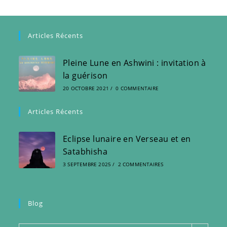
Articles Récents
Pleine Lune en Ashwini : invitation à
la guérison
20 OCTOBRE 2021
/
0 COMMENTAIRE
Articles Récents
Eclipse lunaire en Verseau et en
Satabhisha
3 SEPTEMBRE 2025
/
2 COMMENTAIRES
Blog