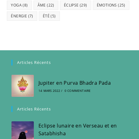
YOGA
(8)
ÂME
(22)
ÉCLIPSE
(29)
ÉMOTIONS
(25)
ÉNERGIE
(7)
ÉTÉ
(5)
Articles Récents
Jupiter en Purva Bhadra Pada
14 MARS 2022
/
0 COMMENTAIRE
Articles Récents
Eclipse lunaire en Verseau et en
Satabhisha