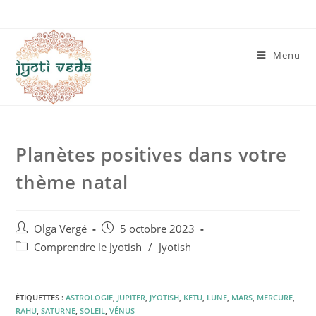
Menu
Planètes positives dans votre
thème natal
Olga Vergé
5 octobre 2023
Comprendre le Jyotish
/
Jyotish
ÉTIQUETTES :
ASTROLOGIE
,
JUPITER
,
JYOTISH
,
KETU
,
LUNE
,
MARS
,
MERCURE
,
RAHU
,
SATURNE
,
SOLEIL
,
VÉNUS