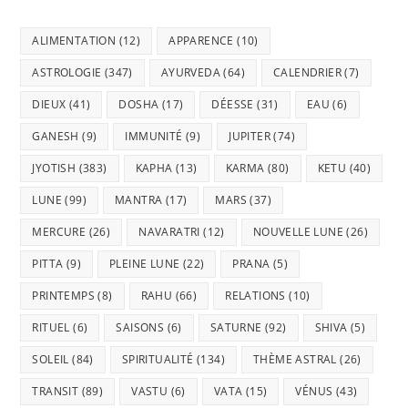
ALIMENTATION
(12)
APPARENCE
(10)
ASTROLOGIE
(347)
AYURVEDA
(64)
CALENDRIER
(7)
DIEUX
(41)
DOSHA
(17)
DÉESSE
(31)
EAU
(6)
GANESH
(9)
IMMUNITÉ
(9)
JUPITER
(74)
JYOTISH
(383)
KAPHA
(13)
KARMA
(80)
KETU
(40)
LUNE
(99)
MANTRA
(17)
MARS
(37)
MERCURE
(26)
NAVARATRI
(12)
NOUVELLE LUNE
(26)
PITTA
(9)
PLEINE LUNE
(22)
PRANA
(5)
PRINTEMPS
(8)
RAHU
(66)
RELATIONS
(10)
RITUEL
(6)
SAISONS
(6)
SATURNE
(92)
SHIVA
(5)
SOLEIL
(84)
SPIRITUALITÉ
(134)
THÈME ASTRAL
(26)
TRANSIT
(89)
VASTU
(6)
VATA
(15)
VÉNUS
(43)