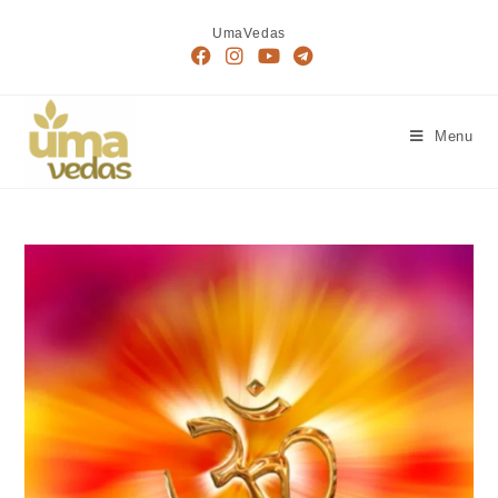
UmaVedas
Menu