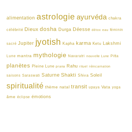
astrologie
ayurvéda
alimentation
chakra
dosha
Dieux
Durga
Déesse
célébrité
féminin
détox
eau
jyotish
karma
Jupiter
Lakshmi
Kapha
Ketu
sacré
mythologie
mantra
Lune
Navaratri
Pitta
nouvelle Lune
planètes
Rahu
Pleine Lune
prana
rituel
réincarnation
Shakti
Saturne
Soleil
Shiva
saisons
Saraswati
spiritualité
transit
thème natal
Vata
upaya
yoga
émotions
âme
éclipse