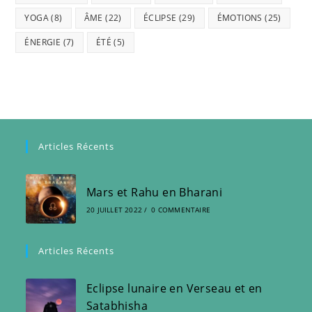
YOGA
(8)
ÂME
(22)
ÉCLIPSE
(29)
ÉMOTIONS
(25)
ÉNERGIE
(7)
ÉTÉ
(5)
Articles Récents
Mars et Rahu en Bharani
20 JUILLET 2022
/
0 COMMENTAIRE
Articles Récents
Eclipse lunaire en Verseau et en
Satabhisha