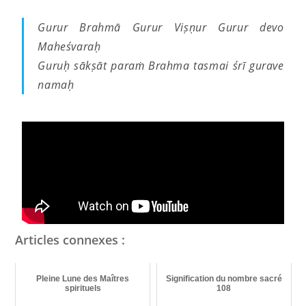
Gurur Brahmā Gurur Viṣṇur Gurur devo
Maheśvaraḥ
Guruḥ sākṣāt paraṁ Brahma tasmai śrī gurave
namaḥ
Articles connexes :
Pleine Lune des Maîtres
Signification du nombre sacré
spirituels
108