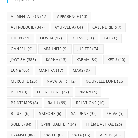
ALIMENTATION
(12)
APPARENCE
(10)
ASTROLOGIE
(347)
AYURVEDA
(64)
CALENDRIER
(7)
DIEUX
(41)
DOSHA
(17)
DÉESSE
(31)
EAU
(6)
GANESH
(9)
IMMUNITÉ
(9)
JUPITER
(74)
JYOTISH
(383)
KAPHA
(13)
KARMA
(80)
KETU
(40)
LUNE
(99)
MANTRA
(17)
MARS
(37)
MERCURE
(26)
NAVARATRI
(12)
NOUVELLE LUNE
(26)
PITTA
(9)
PLEINE LUNE
(22)
PRANA
(5)
PRINTEMPS
(8)
RAHU
(66)
RELATIONS
(10)
RITUEL
(6)
SAISONS
(6)
SATURNE
(92)
SHIVA
(5)
SOLEIL
(84)
SPIRITUALITÉ
(134)
THÈME ASTRAL
(26)
TRANSIT
(89)
VASTU
(6)
VATA
(15)
VÉNUS
(43)