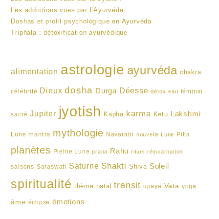
Les addictions vues par l’Ayurvéda
Doshas et profil psychologique en Ayurvéda
Triphala : détoxification ayurvédique
astrologie
ayurvéda
alimentation
chakra
dosha
Dieux
Durga
Déesse
célébrité
féminin
détox
eau
jyotish
karma
Jupiter
Lakshmi
Kapha
Ketu
sacré
mythologie
mantra
Lune
Navaratri
Pitta
nouvelle Lune
planètes
Rahu
Pleine Lune
prana
rituel
réincarnation
Shakti
Saturne
Soleil
Shiva
saisons
Saraswati
spiritualité
transit
Vata
thème natal
upaya
yoga
émotions
âme
éclipse