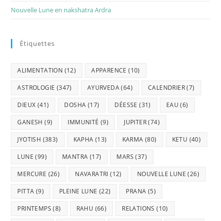
Nouvelle Lune en nakshatra Ardra
Étiquettes
ALIMENTATION
(12)
APPARENCE
(10)
ASTROLOGIE
(347)
AYURVEDA
(64)
CALENDRIER
(7)
DIEUX
(41)
DOSHA
(17)
DÉESSE
(31)
EAU
(6)
GANESH
(9)
IMMUNITÉ
(9)
JUPITER
(74)
JYOTISH
(383)
KAPHA
(13)
KARMA
(80)
KETU
(40)
LUNE
(99)
MANTRA
(17)
MARS
(37)
MERCURE
(26)
NAVARATRI
(12)
NOUVELLE LUNE
(26)
PITTA
(9)
PLEINE LUNE
(22)
PRANA
(5)
PRINTEMPS
(8)
RAHU
(66)
RELATIONS
(10)