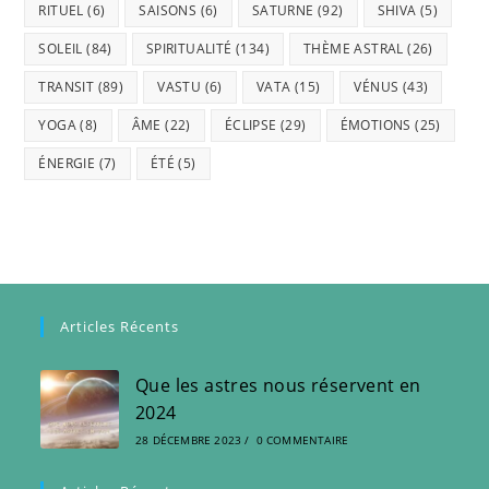
RITUEL
(6)
SAISONS
(6)
SATURNE
(92)
SHIVA
(5)
SOLEIL
(84)
SPIRITUALITÉ
(134)
THÈME ASTRAL
(26)
TRANSIT
(89)
VASTU
(6)
VATA
(15)
VÉNUS
(43)
YOGA
(8)
ÂME
(22)
ÉCLIPSE
(29)
ÉMOTIONS
(25)
ÉNERGIE
(7)
ÉTÉ
(5)
Articles Récents
Que les astres nous réservent en
2024
28 DÉCEMBRE 2023
/
0 COMMENTAIRE