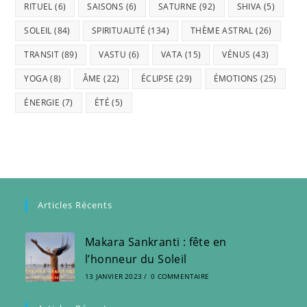
RITUEL
(6)
SAISONS
(6)
SATURNE
(92)
SHIVA
(5)
SOLEIL
(84)
SPIRITUALITÉ
(134)
THÈME ASTRAL
(26)
TRANSIT
(89)
VASTU
(6)
VATA
(15)
VÉNUS
(43)
YOGA
(8)
ÂME
(22)
ÉCLIPSE
(29)
ÉMOTIONS
(25)
ÉNERGIE
(7)
ÉTÉ
(5)
Articles Récents
Makara Sankranti : fête en
l’honneur du Soleil
13 JANVIER 2023
/
0 COMMENTAIRE