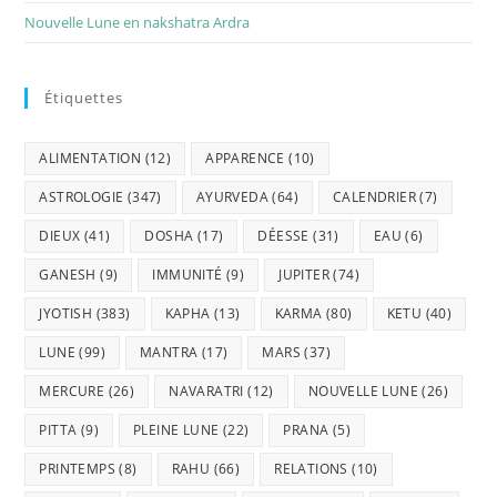
Nouvelle Lune en nakshatra Ardra
Étiquettes
ALIMENTATION
(12)
APPARENCE
(10)
ASTROLOGIE
(347)
AYURVEDA
(64)
CALENDRIER
(7)
DIEUX
(41)
DOSHA
(17)
DÉESSE
(31)
EAU
(6)
GANESH
(9)
IMMUNITÉ
(9)
JUPITER
(74)
JYOTISH
(383)
KAPHA
(13)
KARMA
(80)
KETU
(40)
LUNE
(99)
MANTRA
(17)
MARS
(37)
MERCURE
(26)
NAVARATRI
(12)
NOUVELLE LUNE
(26)
PITTA
(9)
PLEINE LUNE
(22)
PRANA
(5)
PRINTEMPS
(8)
RAHU
(66)
RELATIONS
(10)