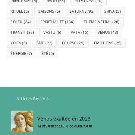
PRINTEMPS
(8)
RAHU
(66)
RELATIONS
(10)
RITUEL
(6)
SAISONS
(6)
SATURNE
(92)
SHIVA
(5)
SOLEIL
(84)
SPIRITUALITÉ
(134)
THÈME ASTRAL
(26)
TRANSIT
(89)
VASTU
(6)
VATA
(15)
VÉNUS
(43)
YOGA
(8)
ÂME
(22)
ÉCLIPSE
(29)
ÉMOTIONS
(25)
ÉNERGIE
(7)
ÉTÉ
(5)
Articles Récents
Vénus exaltée en 2023
16 FÉVRIER 2023
/
0 COMMENTAIRE