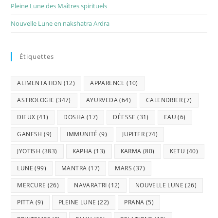
Pleine Lune des Maîtres spirituels
Nouvelle Lune en nakshatra Ardra
Étiquettes
ALIMENTATION
(12)
APPARENCE
(10)
ASTROLOGIE
(347)
AYURVEDA
(64)
CALENDRIER
(7)
DIEUX
(41)
DOSHA
(17)
DÉESSE
(31)
EAU
(6)
GANESH
(9)
IMMUNITÉ
(9)
JUPITER
(74)
JYOTISH
(383)
KAPHA
(13)
KARMA
(80)
KETU
(40)
LUNE
(99)
MANTRA
(17)
MARS
(37)
MERCURE
(26)
NAVARATRI
(12)
NOUVELLE LUNE
(26)
PITTA
(9)
PLEINE LUNE
(22)
PRANA
(5)