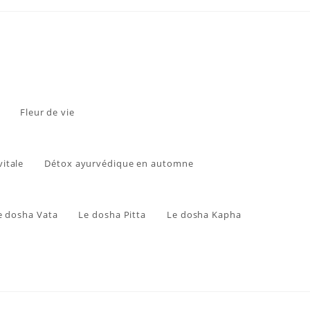
Fleur de vie
vitale
Détox ayurvédique en automne
e dosha Vata
Le dosha Pitta
Le dosha Kapha