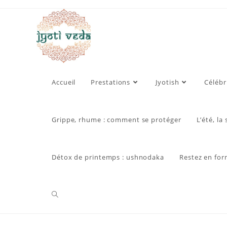
Skip
to
content
Accueil
Prestations
Jyotish
Célébr
Grippe, rhume : comment se protéger
L’été, la
Détox de printemps : ushnodaka
Restez en for