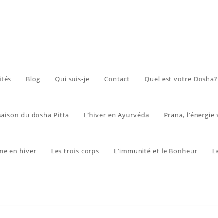
ités
Blog
Qui suis-je
Contact
Quel est votre Dosha?
 saison du dosha Pitta
L’hiver en Ayurvéda
Prana, l’énergie 
me en hiver
Les trois corps
L’immunité et le Bonheur
L