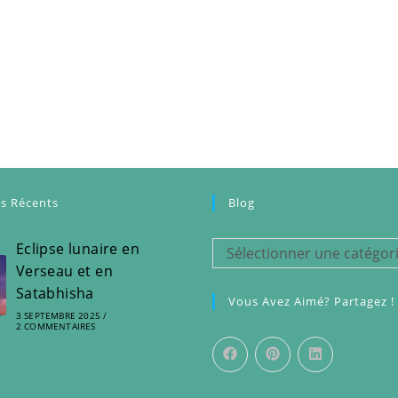
es Récents
Blog
Eclipse lunaire en
Blog
Sélectionner une catégor
Verseau et en
Satabhisha
Vous Avez Aimé? Partagez !
3 SEPTEMBRE 2025
/
2 COMMENTAIRES