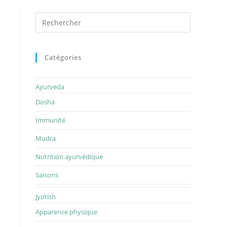
Rechercher
sur
ce
site
Catégories
Ayurveda
Dosha
Immunité
Mudra
Nutrition ayurvédique
Saisons
Jyotish
Apparence physique