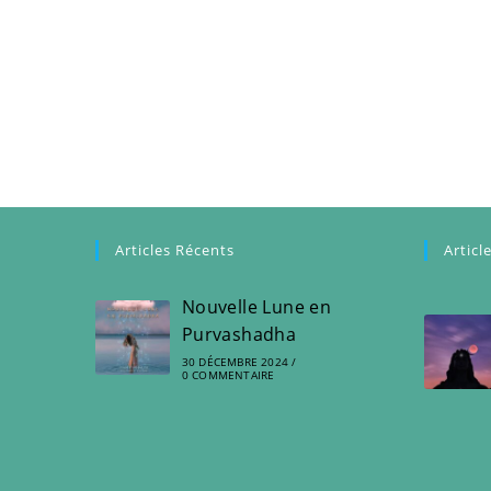
Articles Récents
Articl
Nouvelle Lune en
Purvashadha
30 DÉCEMBRE 2024
/
0 COMMENTAIRE