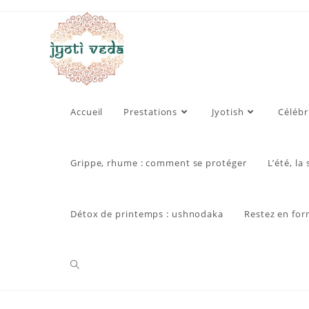
Skip
to
content
Accueil
Prestations
Jyotish
Célébr
Grippe, rhume : comment se protéger
L’été, la
Détox de printemps : ushnodaka
Restez en for