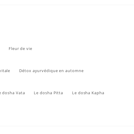
Fleur de vie
vitale
Détox ayurvédique en automne
e dosha Vata
Le dosha Pitta
Le dosha Kapha