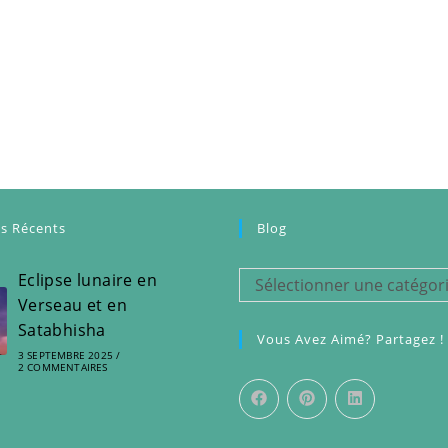
es Récents
Blog
Eclipse lunaire en
Blog
Sélectionner une catégor
Verseau et en
Satabhisha
Vous Avez Aimé? Partagez !
3 SEPTEMBRE 2025
/
2 COMMENTAIRES