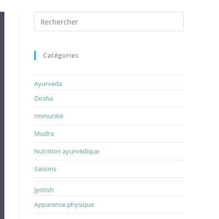
Rechercher
sur
ce
site
Catégories
Ayurveda
Dosha
Immunité
Mudra
Nutrition ayurvédique
Saisons
Jyotish
Apparence physique