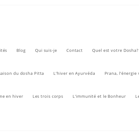
ités
Blog
Qui suis-je
Contact
Quel est votre Dosha?
 saison du dosha Pitta
L’hiver en Ayurvéda
Prana, l’énergie 
me en hiver
Les trois corps
L’immunité et le Bonheur
L