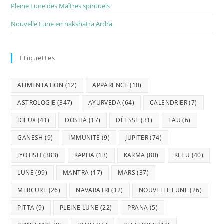
Pleine Lune des Maîtres spirituels
Nouvelle Lune en nakshatra Ardra
Étiquettes
ALIMENTATION
(12)
APPARENCE
(10)
ASTROLOGIE
(347)
AYURVEDA
(64)
CALENDRIER
(7)
DIEUX
(41)
DOSHA
(17)
DÉESSE
(31)
EAU
(6)
GANESH
(9)
IMMUNITÉ
(9)
JUPITER
(74)
JYOTISH
(383)
KAPHA
(13)
KARMA
(80)
KETU
(40)
LUNE
(99)
MANTRA
(17)
MARS
(37)
MERCURE
(26)
NAVARATRI
(12)
NOUVELLE LUNE
(26)
PITTA
(9)
PLEINE LUNE
(22)
PRANA
(5)