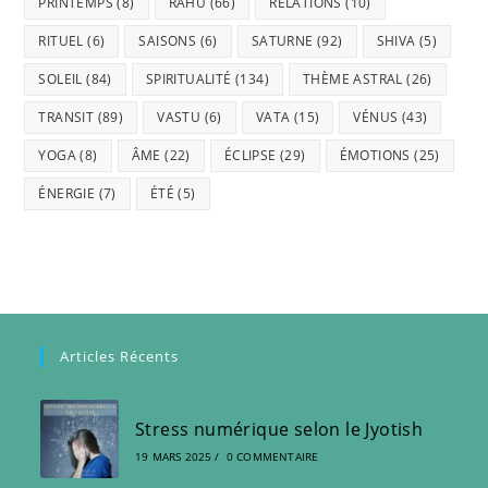
PRINTEMPS
(8)
RAHU
(66)
RELATIONS
(10)
RITUEL
(6)
SAISONS
(6)
SATURNE
(92)
SHIVA
(5)
SOLEIL
(84)
SPIRITUALITÉ
(134)
THÈME ASTRAL
(26)
TRANSIT
(89)
VASTU
(6)
VATA
(15)
VÉNUS
(43)
YOGA
(8)
ÂME
(22)
ÉCLIPSE
(29)
ÉMOTIONS
(25)
ÉNERGIE
(7)
ÉTÉ
(5)
Articles Récents
Stress numérique selon le Jyotish
19 MARS 2025
/
0 COMMENTAIRE