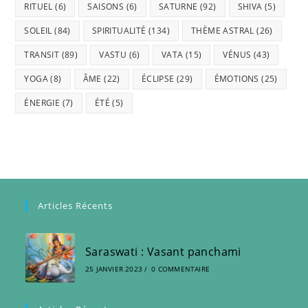
RITUEL
(6)
SAISONS
(6)
SATURNE
(92)
SHIVA
(5)
SOLEIL
(84)
SPIRITUALITÉ
(134)
THÈME ASTRAL
(26)
TRANSIT
(89)
VASTU
(6)
VATA
(15)
VÉNUS
(43)
YOGA
(8)
ÂME
(22)
ÉCLIPSE
(29)
ÉMOTIONS
(25)
ÉNERGIE
(7)
ÉTÉ
(5)
Articles Récents
Saraswati : Vasant panchami
25 JANVIER 2023
/
0 COMMENTAIRE