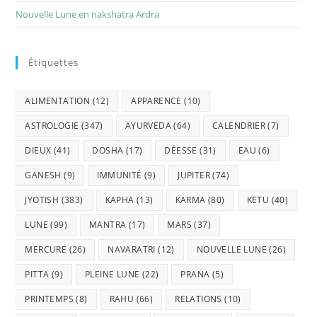
Nouvelle Lune en nakshatra Ardra
Étiquettes
ALIMENTATION
(12)
APPARENCE
(10)
ASTROLOGIE
(347)
AYURVEDA
(64)
CALENDRIER
(7)
DIEUX
(41)
DOSHA
(17)
DÉESSE
(31)
EAU
(6)
GANESH
(9)
IMMUNITÉ
(9)
JUPITER
(74)
JYOTISH
(383)
KAPHA
(13)
KARMA
(80)
KETU
(40)
LUNE
(99)
MANTRA
(17)
MARS
(37)
MERCURE
(26)
NAVARATRI
(12)
NOUVELLE LUNE
(26)
PITTA
(9)
PLEINE LUNE
(22)
PRANA
(5)
PRINTEMPS
(8)
RAHU
(66)
RELATIONS
(10)