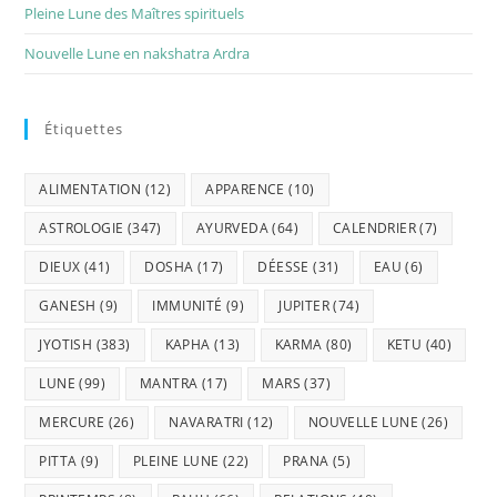
Pleine Lune des Maîtres spirituels
Nouvelle Lune en nakshatra Ardra
Étiquettes
ALIMENTATION
(12)
APPARENCE
(10)
ASTROLOGIE
(347)
AYURVEDA
(64)
CALENDRIER
(7)
DIEUX
(41)
DOSHA
(17)
DÉESSE
(31)
EAU
(6)
GANESH
(9)
IMMUNITÉ
(9)
JUPITER
(74)
JYOTISH
(383)
KAPHA
(13)
KARMA
(80)
KETU
(40)
LUNE
(99)
MANTRA
(17)
MARS
(37)
MERCURE
(26)
NAVARATRI
(12)
NOUVELLE LUNE
(26)
PITTA
(9)
PLEINE LUNE
(22)
PRANA
(5)