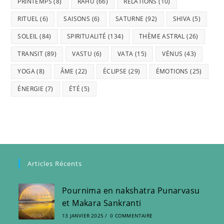
PRINTEMPS
(8)
RAHU
(66)
RELATIONS
(10)
RITUEL
(6)
SAISONS
(6)
SATURNE
(92)
SHIVA
(5)
SOLEIL
(84)
SPIRITUALITÉ
(134)
THÈME ASTRAL
(26)
TRANSIT
(89)
VASTU
(6)
VATA
(15)
VÉNUS
(43)
YOGA
(8)
ÂME
(22)
ÉCLIPSE
(29)
ÉMOTIONS
(25)
ÉNERGIE
(7)
ÉTÉ
(5)
Articles Récents
Pournima en nakshatra Punarvasu
et Makara Sankranti
13 JANVIER 2025
/
0 COMMENTAIRE