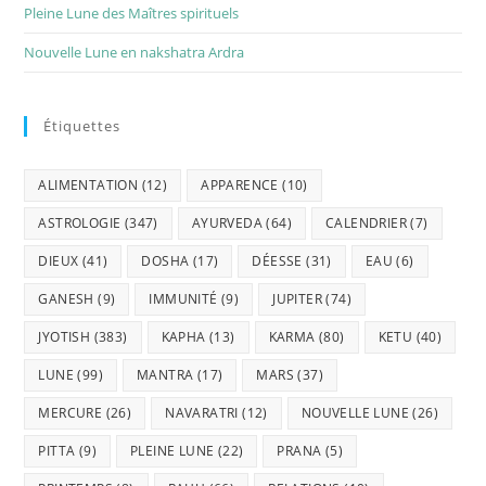
Pleine Lune des Maîtres spirituels
Nouvelle Lune en nakshatra Ardra
Étiquettes
ALIMENTATION
(12)
APPARENCE
(10)
ASTROLOGIE
(347)
AYURVEDA
(64)
CALENDRIER
(7)
DIEUX
(41)
DOSHA
(17)
DÉESSE
(31)
EAU
(6)
GANESH
(9)
IMMUNITÉ
(9)
JUPITER
(74)
JYOTISH
(383)
KAPHA
(13)
KARMA
(80)
KETU
(40)
LUNE
(99)
MANTRA
(17)
MARS
(37)
MERCURE
(26)
NAVARATRI
(12)
NOUVELLE LUNE
(26)
PITTA
(9)
PLEINE LUNE
(22)
PRANA
(5)