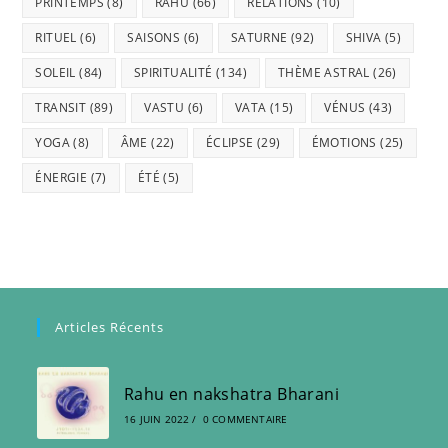
PRINTEMPS
(8)
RAHU
(66)
RELATIONS
(10)
RITUEL
(6)
SAISONS
(6)
SATURNE
(92)
SHIVA
(5)
SOLEIL
(84)
SPIRITUALITÉ
(134)
THÈME ASTRAL
(26)
TRANSIT
(89)
VASTU
(6)
VATA
(15)
VÉNUS
(43)
YOGA
(8)
ÂME
(22)
ÉCLIPSE
(29)
ÉMOTIONS
(25)
ÉNERGIE
(7)
ÉTÉ
(5)
Articles Récents
Rahu en nakshatra Bharani
16 JUIN 2022
/
0 COMMENTAIRE