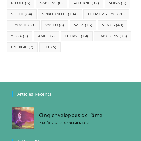
RITUEL
(6)
SAISONS
(6)
SATURNE
(92)
SHIVA
(5)
SOLEIL
(84)
SPIRITUALITÉ
(134)
THÈME ASTRAL
(26)
TRANSIT
(89)
VASTU
(6)
VATA
(15)
VÉNUS
(43)
YOGA
(8)
ÂME
(22)
ÉCLIPSE
(29)
ÉMOTIONS
(25)
ÉNERGIE
(7)
ÉTÉ
(5)
Articles Récents
Cinq enveloppes de l’âme
7 AOÛT 2023
/
0 COMMENTAIRE