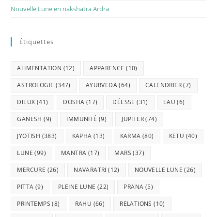
Nouvelle Lune en nakshatra Ardra
Étiquettes
ALIMENTATION
(12)
APPARENCE
(10)
ASTROLOGIE
(347)
AYURVEDA
(64)
CALENDRIER
(7)
DIEUX
(41)
DOSHA
(17)
DÉESSE
(31)
EAU
(6)
GANESH
(9)
IMMUNITÉ
(9)
JUPITER
(74)
JYOTISH
(383)
KAPHA
(13)
KARMA
(80)
KETU
(40)
LUNE
(99)
MANTRA
(17)
MARS
(37)
MERCURE
(26)
NAVARATRI
(12)
NOUVELLE LUNE
(26)
PITTA
(9)
PLEINE LUNE
(22)
PRANA
(5)
PRINTEMPS
(8)
RAHU
(66)
RELATIONS
(10)