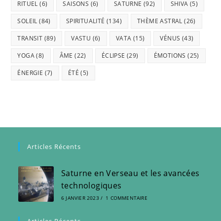
RITUEL
(6)
SAISONS
(6)
SATURNE
(92)
SHIVA
(5)
SOLEIL
(84)
SPIRITUALITÉ
(134)
THÈME ASTRAL
(26)
TRANSIT
(89)
VASTU
(6)
VATA
(15)
VÉNUS
(43)
YOGA
(8)
ÂME
(22)
ÉCLIPSE
(29)
ÉMOTIONS
(25)
ÉNERGIE
(7)
ÉTÉ
(5)
Articles Récents
Saturne en Verseau et les avancées
technologiques
6 JANVIER 2023
/
1 COMMENTAIRE