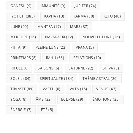
GANESH
(9)
IMMUNITÉ
(9)
JUPITER
(74)
JYOTISH
(383)
KAPHA
(13)
KARMA
(80)
KETU
(40)
LUNE
(99)
MANTRA
(17)
MARS
(37)
MERCURE
(26)
NAVARATRI
(12)
NOUVELLE LUNE
(26)
PITTA
(9)
PLEINE LUNE
(22)
PRANA
(5)
PRINTEMPS
(8)
RAHU
(66)
RELATIONS
(10)
RITUEL
(6)
SAISONS
(6)
SATURNE
(92)
SHIVA
(5)
SOLEIL
(84)
SPIRITUALITÉ
(134)
THÈME ASTRAL
(26)
TRANSIT
(89)
VASTU
(6)
VATA
(15)
VÉNUS
(43)
YOGA
(8)
ÂME
(22)
ÉCLIPSE
(29)
ÉMOTIONS
(25)
ÉNERGIE
(7)
ÉTÉ
(5)