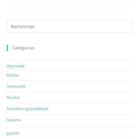
Rechercher
sur
ce
site
Catégories
Ayurveda
Dosha
Immunité
Mudra
Nutrition ayurvédique
Saisons
Jyotish