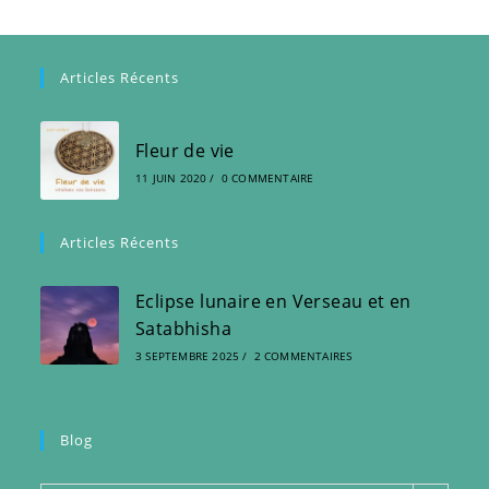
Articles Récents
Fleur de vie
11 JUIN 2020
/
0 COMMENTAIRE
Articles Récents
Eclipse lunaire en Verseau et en
Satabhisha
3 SEPTEMBRE 2025
/
2 COMMENTAIRES
Blog