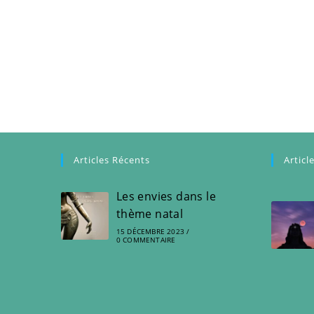
Articles Récents
Articl
Les envies dans le
thème natal
15 DÉCEMBRE 2023
/
0 COMMENTAIRE