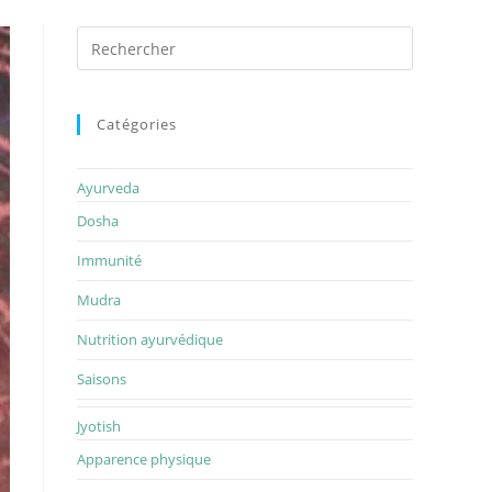
Rechercher
sur
ce
site
Catégories
Ayurveda
Dosha
Immunité
Mudra
Nutrition ayurvédique
Saisons
Jyotish
Apparence physique