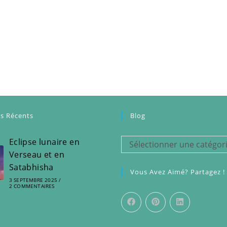
es Récents
Blog
Eclipse lunaire en
Blog
Sélectionner une catégor
Verseau et en
Satabhisha
Vous Avez Aimé? Partagez !
3 SEPTEMBRE 2025
/
2 COMMENTAIRES