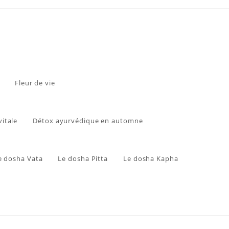
Fleur de vie
vitale
Détox ayurvédique en automne
e dosha Vata
Le dosha Pitta
Le dosha Kapha