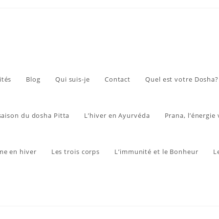
ités
Blog
Qui suis-je
Contact
Quel est votre Dosha?
 saison du dosha Pitta
L’hiver en Ayurvéda
Prana, l’énergie 
me en hiver
Les trois corps
L’immunité et le Bonheur
L