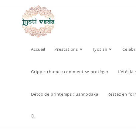
Skip
to
content
Accueil
Prestations
Jyotish
Célébr
Grippe, rhume : comment se protéger
L’été, la
Détox de printemps : ushnodaka
Restez en for