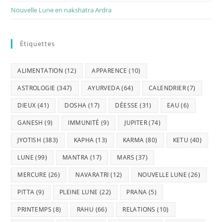
Nouvelle Lune en nakshatra Ardra
Étiquettes
ALIMENTATION
(12)
APPARENCE
(10)
ASTROLOGIE
(347)
AYURVEDA
(64)
CALENDRIER
(7)
DIEUX
(41)
DOSHA
(17)
DÉESSE
(31)
EAU
(6)
GANESH
(9)
IMMUNITÉ
(9)
JUPITER
(74)
JYOTISH
(383)
KAPHA
(13)
KARMA
(80)
KETU
(40)
LUNE
(99)
MANTRA
(17)
MARS
(37)
MERCURE
(26)
NAVARATRI
(12)
NOUVELLE LUNE
(26)
PITTA
(9)
PLEINE LUNE
(22)
PRANA
(5)
PRINTEMPS
(8)
RAHU
(66)
RELATIONS
(10)