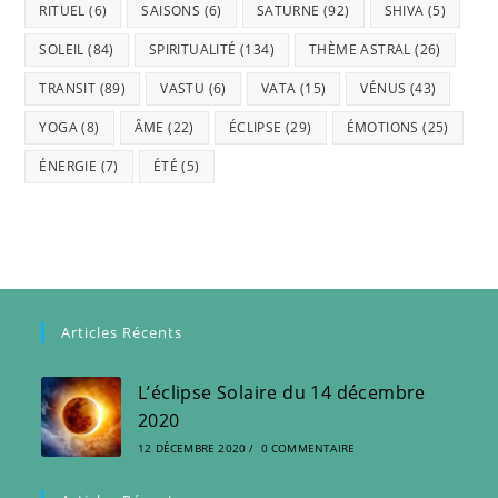
RITUEL
(6)
SAISONS
(6)
SATURNE
(92)
SHIVA
(5)
SOLEIL
(84)
SPIRITUALITÉ
(134)
THÈME ASTRAL
(26)
TRANSIT
(89)
VASTU
(6)
VATA
(15)
VÉNUS
(43)
YOGA
(8)
ÂME
(22)
ÉCLIPSE
(29)
ÉMOTIONS
(25)
ÉNERGIE
(7)
ÉTÉ
(5)
Articles Récents
L’éclipse Solaire du 14 décembre
2020
12 DÉCEMBRE 2020
/
0 COMMENTAIRE