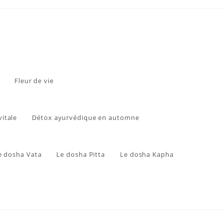
Fleur de vie
vitale
Détox ayurvédique en automne
e dosha Vata
Le dosha Pitta
Le dosha Kapha