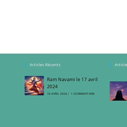
Articles Récents
Articl
Ram Navami le 17 avril
2024
16 AVRIL 2024
/
1 COMMENTAIRE