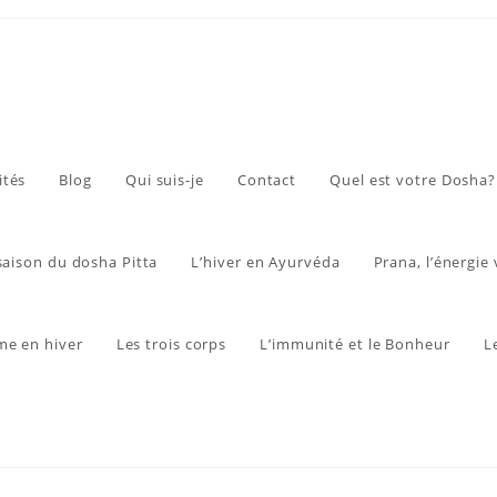
ités
Blog
Qui suis-je
Contact
Quel est votre Dosha?
 saison du dosha Pitta
L’hiver en Ayurvéda
Prana, l’énergie 
me en hiver
Les trois corps
L’immunité et le Bonheur
L