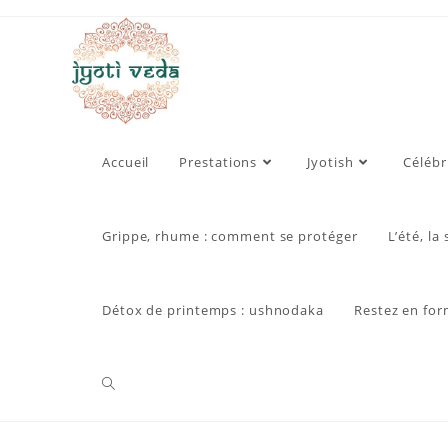
Skip
to
content
Accueil
Prestations
Jyotish
Célébr
Grippe, rhume : comment se protéger
L’été, la
Détox de printemps : ushnodaka
Restez en for