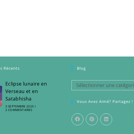
es Récents
Blog
Eclipse lunaire en
Blog
Sélectionner une catégor
Verseau et en
Satabhisha
Vous Avez Aimé? Partagez !
3 SEPTEMBRE 2025
/
2 COMMENTAIRES