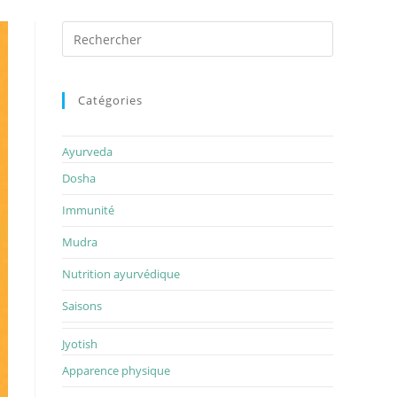
Rechercher
sur
ce
site
Catégories
Ayurveda
Dosha
Immunité
Mudra
Nutrition ayurvédique
Saisons
Jyotish
Apparence physique