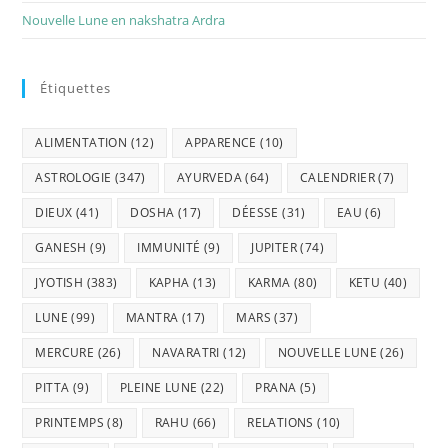
Nouvelle Lune en nakshatra Ardra
Étiquettes
ALIMENTATION
(12)
APPARENCE
(10)
ASTROLOGIE
(347)
AYURVEDA
(64)
CALENDRIER
(7)
DIEUX
(41)
DOSHA
(17)
DÉESSE
(31)
EAU
(6)
GANESH
(9)
IMMUNITÉ
(9)
JUPITER
(74)
JYOTISH
(383)
KAPHA
(13)
KARMA
(80)
KETU
(40)
LUNE
(99)
MANTRA
(17)
MARS
(37)
MERCURE
(26)
NAVARATRI
(12)
NOUVELLE LUNE
(26)
PITTA
(9)
PLEINE LUNE
(22)
PRANA
(5)
PRINTEMPS
(8)
RAHU
(66)
RELATIONS
(10)