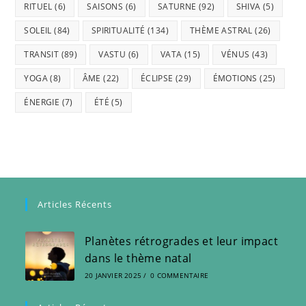
RITUEL
(6)
SAISONS
(6)
SATURNE
(92)
SHIVA
(5)
SOLEIL
(84)
SPIRITUALITÉ
(134)
THÈME ASTRAL
(26)
TRANSIT
(89)
VASTU
(6)
VATA
(15)
VÉNUS
(43)
YOGA
(8)
ÂME
(22)
ÉCLIPSE
(29)
ÉMOTIONS
(25)
ÉNERGIE
(7)
ÉTÉ
(5)
Articles Récents
Planètes rétrogrades et leur impact
dans le thème natal
20 JANVIER 2025
/
0 COMMENTAIRE