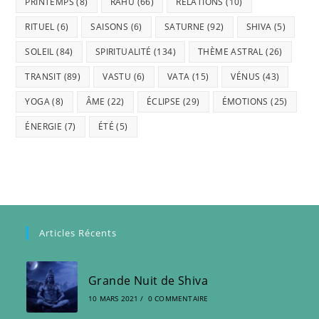
PRINTEMPS
(8)
RAHU
(66)
RELATIONS
(10)
RITUEL
(6)
SAISONS
(6)
SATURNE
(92)
SHIVA
(5)
SOLEIL
(84)
SPIRITUALITÉ
(134)
THÈME ASTRAL
(26)
TRANSIT
(89)
VASTU
(6)
VATA
(15)
VÉNUS
(43)
YOGA
(8)
ÂME
(22)
ÉCLIPSE
(29)
ÉMOTIONS
(25)
ÉNERGIE
(7)
ÉTÉ
(5)
Articles Récents
Grande Nuit de Shiva
10 MARS 2021
/
0 COMMENTAIRE