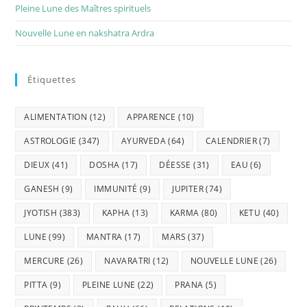
Pleine Lune des Maîtres spirituels
Nouvelle Lune en nakshatra Ardra
Étiquettes
ALIMENTATION
(12)
APPARENCE
(10)
ASTROLOGIE
(347)
AYURVEDA
(64)
CALENDRIER
(7)
DIEUX
(41)
DOSHA
(17)
DÉESSE
(31)
EAU
(6)
GANESH
(9)
IMMUNITÉ
(9)
JUPITER
(74)
JYOTISH
(383)
KAPHA
(13)
KARMA
(80)
KETU
(40)
LUNE
(99)
MANTRA
(17)
MARS
(37)
MERCURE
(26)
NAVARATRI
(12)
NOUVELLE LUNE
(26)
PITTA
(9)
PLEINE LUNE
(22)
PRANA
(5)