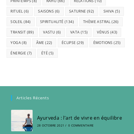
PRINTEMPS
(8)
RAHU
(66)
RELATIONS
(10)
RITUEL
(6)
SAISONS
(6)
SATURNE
(92)
SHIVA
(5)
SOLEIL
(84)
SPIRITUALITÉ
(134)
THÈME ASTRAL
(26)
TRANSIT
(89)
VASTU
(6)
VATA
(15)
VÉNUS
(43)
YOGA
(8)
ÂME
(22)
ÉCLIPSE
(29)
ÉMOTIONS
(25)
ÉNERGIE
(7)
ÉTÉ
(5)
Articles Récents
Ayurveda : l’art de vivre en équilibre
28 OCTOBRE 2021
/
0 COMMENTAIRE