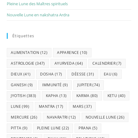
Pleine Lune des Maîtres spirituels
Nouvelle Lune en nakshatra Ardra
Étiquettes
ALIMENTATION
(12)
APPARENCE
(10)
ASTROLOGIE
(347)
AYURVEDA
(64)
CALENDRIER
(7)
DIEUX
(41)
DOSHA
(17)
DÉESSE
(31)
EAU
(6)
GANESH
(9)
IMMUNITÉ
(9)
JUPITER
(74)
JYOTISH
(383)
KAPHA
(13)
KARMA
(80)
KETU
(40)
LUNE
(99)
MANTRA
(17)
MARS
(37)
MERCURE
(26)
NAVARATRI
(12)
NOUVELLE LUNE
(26)
PITTA
(9)
PLEINE LUNE
(22)
PRANA
(5)