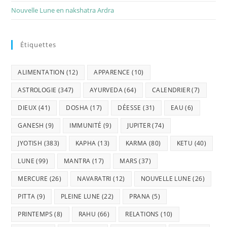
Nouvelle Lune en nakshatra Ardra
Étiquettes
ALIMENTATION
(12)
APPARENCE
(10)
ASTROLOGIE
(347)
AYURVEDA
(64)
CALENDRIER
(7)
DIEUX
(41)
DOSHA
(17)
DÉESSE
(31)
EAU
(6)
GANESH
(9)
IMMUNITÉ
(9)
JUPITER
(74)
JYOTISH
(383)
KAPHA
(13)
KARMA
(80)
KETU
(40)
LUNE
(99)
MANTRA
(17)
MARS
(37)
MERCURE
(26)
NAVARATRI
(12)
NOUVELLE LUNE
(26)
PITTA
(9)
PLEINE LUNE
(22)
PRANA
(5)
PRINTEMPS
(8)
RAHU
(66)
RELATIONS
(10)