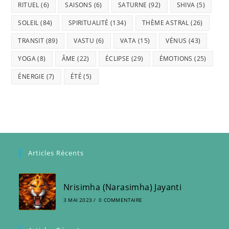
RITUEL
(6)
SAISONS
(6)
SATURNE
(92)
SHIVA
(5)
SOLEIL
(84)
SPIRITUALITÉ
(134)
THÈME ASTRAL
(26)
TRANSIT
(89)
VASTU
(6)
VATA
(15)
VÉNUS
(43)
YOGA
(8)
ÂME
(22)
ÉCLIPSE
(29)
ÉMOTIONS
(25)
ÉNERGIE
(7)
ÉTÉ
(5)
Articles Récents
Nrisimha (Narasimha) Jayanti
3 MAI 2023
/
0 COMMENTAIRE