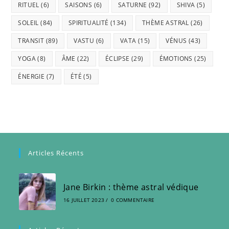
RITUEL
(6)
SAISONS
(6)
SATURNE
(92)
SHIVA
(5)
SOLEIL
(84)
SPIRITUALITÉ
(134)
THÈME ASTRAL
(26)
TRANSIT
(89)
VASTU
(6)
VATA
(15)
VÉNUS
(43)
YOGA
(8)
ÂME
(22)
ÉCLIPSE
(29)
ÉMOTIONS
(25)
ÉNERGIE
(7)
ÉTÉ
(5)
Articles Récents
Jane Birkin : thème astral védique
16 JUILLET 2023
/
0 COMMENTAIRE