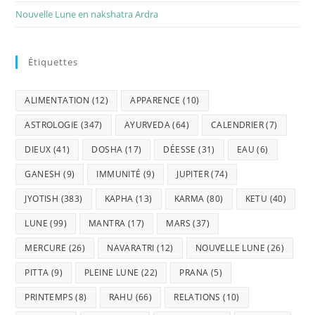
Nouvelle Lune en nakshatra Ardra
Étiquettes
ALIMENTATION
(12)
APPARENCE
(10)
ASTROLOGIE
(347)
AYURVEDA
(64)
CALENDRIER
(7)
DIEUX
(41)
DOSHA
(17)
DÉESSE
(31)
EAU
(6)
GANESH
(9)
IMMUNITÉ
(9)
JUPITER
(74)
JYOTISH
(383)
KAPHA
(13)
KARMA
(80)
KETU
(40)
LUNE
(99)
MANTRA
(17)
MARS
(37)
MERCURE
(26)
NAVARATRI
(12)
NOUVELLE LUNE
(26)
PITTA
(9)
PLEINE LUNE
(22)
PRANA
(5)
PRINTEMPS
(8)
RAHU
(66)
RELATIONS
(10)