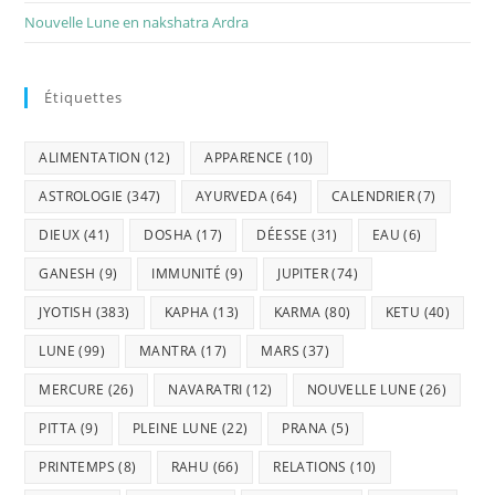
Nouvelle Lune en nakshatra Ardra
Étiquettes
ALIMENTATION
(12)
APPARENCE
(10)
ASTROLOGIE
(347)
AYURVEDA
(64)
CALENDRIER
(7)
DIEUX
(41)
DOSHA
(17)
DÉESSE
(31)
EAU
(6)
GANESH
(9)
IMMUNITÉ
(9)
JUPITER
(74)
JYOTISH
(383)
KAPHA
(13)
KARMA
(80)
KETU
(40)
LUNE
(99)
MANTRA
(17)
MARS
(37)
MERCURE
(26)
NAVARATRI
(12)
NOUVELLE LUNE
(26)
PITTA
(9)
PLEINE LUNE
(22)
PRANA
(5)
PRINTEMPS
(8)
RAHU
(66)
RELATIONS
(10)