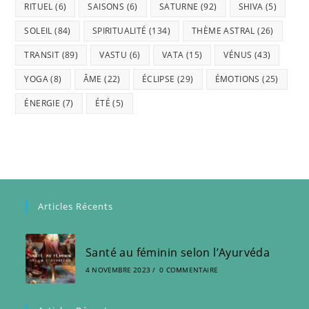
RITUEL
(6)
SAISONS
(6)
SATURNE
(92)
SHIVA
(5)
SOLEIL
(84)
SPIRITUALITÉ
(134)
THÈME ASTRAL
(26)
TRANSIT
(89)
VASTU
(6)
VATA
(15)
VÉNUS
(43)
YOGA
(8)
ÂME
(22)
ÉCLIPSE
(29)
ÉMOTIONS
(25)
ÉNERGIE
(7)
ÉTÉ
(5)
Articles Récents
Santé au féminin selon l’Ayurvéda
4 NOVEMBRE 2023
/
0 COMMENTAIRE