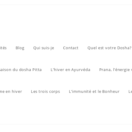
ités
Blog
Qui suis-je
Contact
Quel est votre Dosha?
 saison du dosha Pitta
L’hiver en Ayurvéda
Prana, l’énergie 
me en hiver
Les trois corps
L’immunité et le Bonheur
L