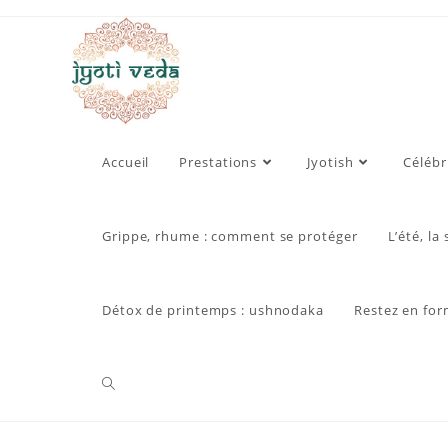
Skip
to
content
Accueil
Prestations
Jyotish
Célébr
Grippe, rhume : comment se protéger
L’été, la
Détox de printemps : ushnodaka
Restez en for