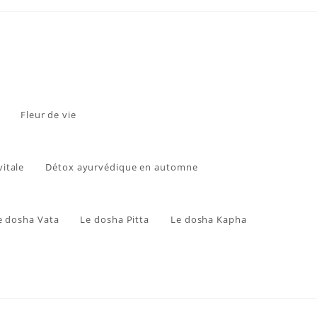
Fleur de vie
vitale
Détox ayurvédique en automne
e dosha Vata
Le dosha Pitta
Le dosha Kapha