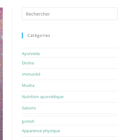
Rechercher
sur
ce
site
Catégories
Ayurveda
Dosha
Immunité
Mudra
Nutrition ayurvédique
Saisons
Jyotish
Apparence physique