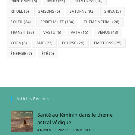
PRINTEMPS
(8)
RAHU
(66)
RELATIONS
(10)
RITUEL
(6)
SAISONS
(6)
SATURNE
(92)
SHIVA
(5)
SOLEIL
(84)
SPIRITUALITÉ
(134)
THÈME ASTRAL
(26)
TRANSIT
(89)
VASTU
(6)
VATA
(15)
VÉNUS
(43)
YOGA
(8)
ÂME
(22)
ÉCLIPSE
(29)
ÉMOTIONS
(25)
ÉNERGIE
(7)
ÉTÉ
(5)
Articles Récents
Santé au féminin dans le thème
astral védique
4 NOVEMBRE 2023
/
0 COMMENTAIRE