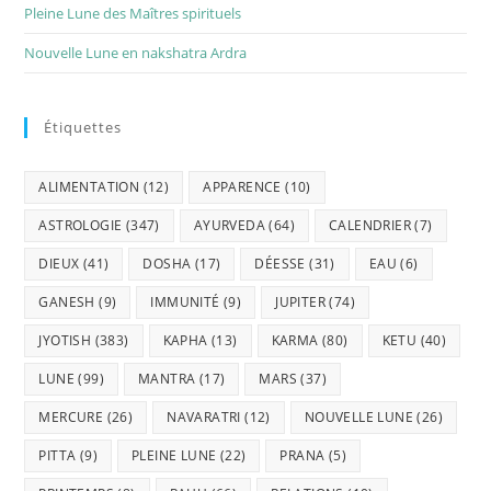
Pleine Lune des Maîtres spirituels
Nouvelle Lune en nakshatra Ardra
Étiquettes
ALIMENTATION
(12)
APPARENCE
(10)
ASTROLOGIE
(347)
AYURVEDA
(64)
CALENDRIER
(7)
DIEUX
(41)
DOSHA
(17)
DÉESSE
(31)
EAU
(6)
GANESH
(9)
IMMUNITÉ
(9)
JUPITER
(74)
JYOTISH
(383)
KAPHA
(13)
KARMA
(80)
KETU
(40)
LUNE
(99)
MANTRA
(17)
MARS
(37)
MERCURE
(26)
NAVARATRI
(12)
NOUVELLE LUNE
(26)
PITTA
(9)
PLEINE LUNE
(22)
PRANA
(5)