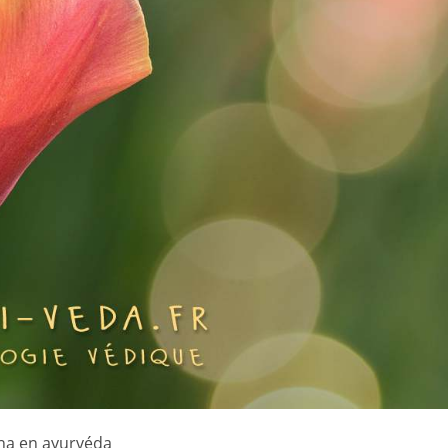
pha en ayurvéda