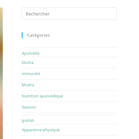
Rechercher
sur
ce
site
Catégories
Ayurveda
Dosha
Immunité
Mudra
Nutrition ayurvédique
Saisons
Jyotish
Apparence physique