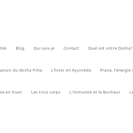
ités
Blog
Qui suis-je
Contact
Quel est votre Dosha?
 saison du dosha Pitta
L’hiver en Ayurvéda
Prana, l’énergie 
me en hiver
Les trois corps
L’immunité et le Bonheur
L