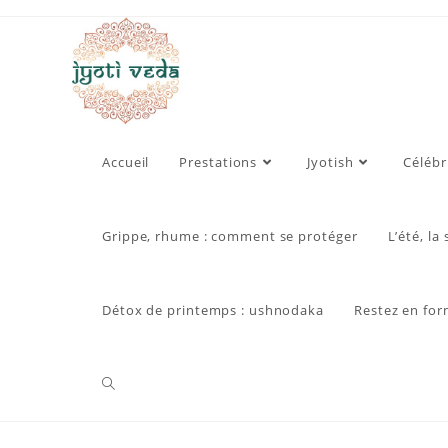
Skip
to
content
Accueil
Prestations
Jyotish
Célébr
Grippe, rhume : comment se protéger
L’été, la
Détox de printemps : ushnodaka
Restez en for