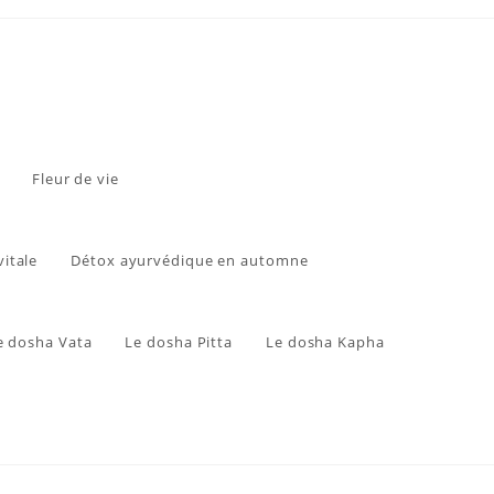
Fleur de vie
vitale
Détox ayurvédique en automne
e dosha Vata
Le dosha Pitta
Le dosha Kapha