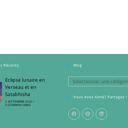
es Récents
Blog
Eclipse lunaire en
Blog
Sélectionner une catégor
Verseau et en
Satabhisha
Vous Avez Aimé? Partagez !
3 SEPTEMBRE 2025
/
2 COMMENTAIRES