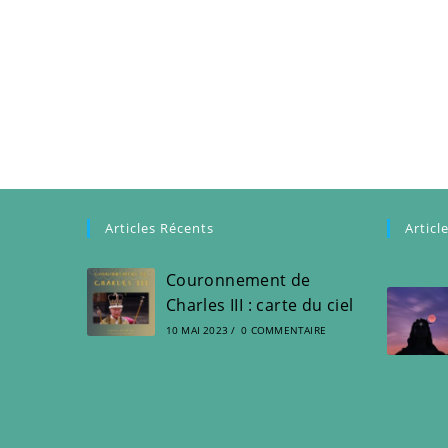
Articles Récents
Articl
Couronnement de
Charles III : carte du ciel
10 MAI 2023
/
0 COMMENTAIRE