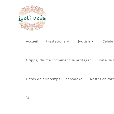
Skip
to
content
Accueil
Prestations
Jyotish
Célébr
Grippe, rhume : comment se protéger
L’été, la
Détox de printemps : ushnodaka
Restez en for