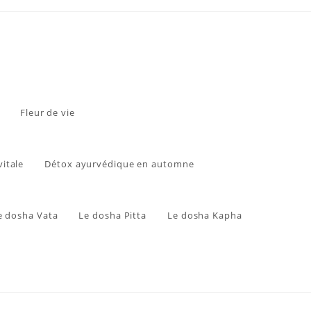
Fleur de vie
vitale
Détox ayurvédique en automne
e dosha Vata
Le dosha Pitta
Le dosha Kapha