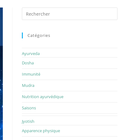
Rechercher
sur
ce
site
Catégories
Ayurveda
Dosha
Immunité
Mudra
Nutrition ayurvédique
Saisons
Jyotish
Apparence physique