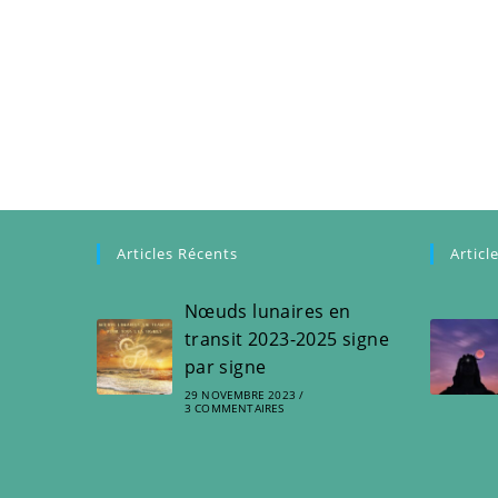
Articles Récents
Articl
Nœuds lunaires en
transit 2023-2025 signe
par signe
29 NOVEMBRE 2023
/
3 COMMENTAIRES