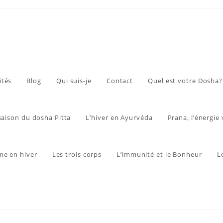
ités
Blog
Qui suis-je
Contact
Quel est votre Dosha?
 saison du dosha Pitta
L’hiver en Ayurvéda
Prana, l’énergie 
me en hiver
Les trois corps
L’immunité et le Bonheur
L