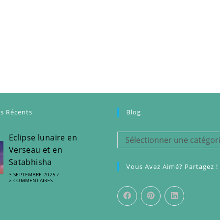
es Récents
Blog
Eclipse lunaire en
Blog
Sélectionner une catégor
Verseau et en
Satabhisha
Vous Avez Aimé? Partagez !
3 SEPTEMBRE 2025
/
2 COMMENTAIRES