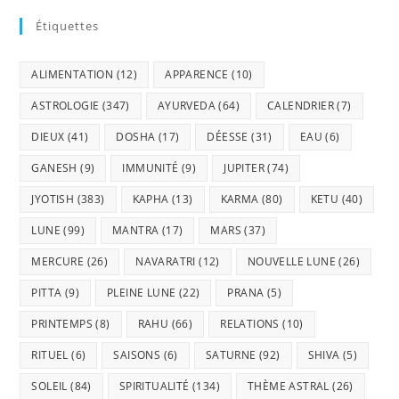
Étiquettes
ALIMENTATION
(12)
APPARENCE
(10)
ASTROLOGIE
(347)
AYURVEDA
(64)
CALENDRIER
(7)
DIEUX
(41)
DOSHA
(17)
DÉESSE
(31)
EAU
(6)
GANESH
(9)
IMMUNITÉ
(9)
JUPITER
(74)
JYOTISH
(383)
KAPHA
(13)
KARMA
(80)
KETU
(40)
LUNE
(99)
MANTRA
(17)
MARS
(37)
MERCURE
(26)
NAVARATRI
(12)
NOUVELLE LUNE
(26)
PITTA
(9)
PLEINE LUNE
(22)
PRANA
(5)
PRINTEMPS
(8)
RAHU
(66)
RELATIONS
(10)
RITUEL
(6)
SAISONS
(6)
SATURNE
(92)
SHIVA
(5)
SOLEIL
(84)
SPIRITUALITÉ
(134)
THÈME ASTRAL
(26)