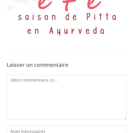
Laisser un commentaire
Comment
Enter