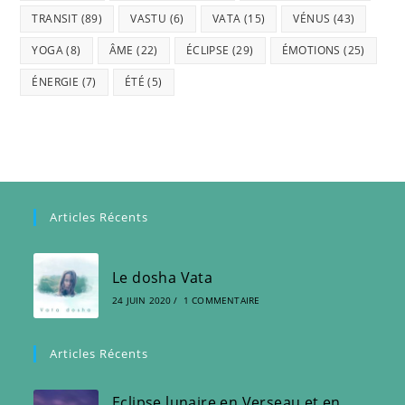
TRANSIT
(89)
VASTU
(6)
VATA
(15)
VÉNUS
(43)
YOGA
(8)
ÂME
(22)
ÉCLIPSE
(29)
ÉMOTIONS
(25)
ÉNERGIE
(7)
ÉTÉ
(5)
Articles Récents
Le dosha Vata
24 JUIN 2020
/
1 COMMENTAIRE
Articles Récents
Eclipse lunaire en Verseau et en