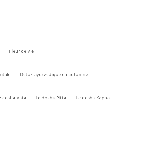
Fleur de vie
vitale
Détox ayurvédique en automne
e dosha Vata
Le dosha Pitta
Le dosha Kapha