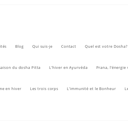
ités
Blog
Qui suis-je
Contact
Quel est votre Dosha?
 saison du dosha Pitta
L’hiver en Ayurvéda
Prana, l’énergie 
me en hiver
Les trois corps
L’immunité et le Bonheur
L