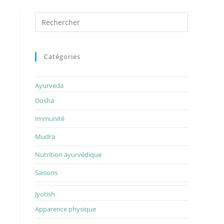
Rechercher
sur
ce
site
Catégories
Ayurveda
Dosha
Immunité
Mudra
Nutrition ayurvédique
Saisons
Jyotish
Apparence physique