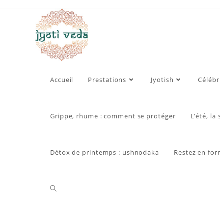
Skip
to
content
Accueil
Prestations
Jyotish
Célébr
Grippe, rhume : comment se protéger
L’été, la
Détox de printemps : ushnodaka
Restez en for