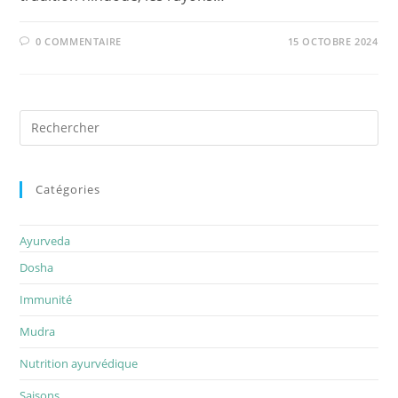
0 COMMENTAIRE
15 OCTOBRE 2024
Rechercher
sur
ce
site
Catégories
Ayurveda
Dosha
Immunité
Mudra
Nutrition ayurvédique
Saisons