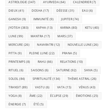
ASTROLOGIE
(347)
AYURVEDA
(64)
CALENDRIER
(7)
DIEUX
(41)
DOSHA
(17)
DÉESSE
(31)
EAU
(6)
GANESH
(9)
IMMUNITÉ
(9)
JUPITER
(74)
JYOTISH
(383)
KAPHA
(13)
KARMA
(80)
KETU
(40)
LUNE
(99)
MANTRA
(17)
MARS
(37)
MERCURE
(26)
NAVARATRI
(12)
NOUVELLE LUNE
(26)
PITTA
(9)
PLEINE LUNE
(22)
PRANA
(5)
PRINTEMPS
(8)
RAHU
(66)
RELATIONS
(10)
RITUEL
(6)
SAISONS
(6)
SATURNE
(92)
SHIVA
(5)
SOLEIL
(84)
SPIRITUALITÉ
(134)
THÈME ASTRAL
(26)
TRANSIT
(89)
VASTU
(6)
VATA
(15)
VÉNUS
(43)
YOGA
(8)
ÂME
(22)
ÉCLIPSE
(29)
ÉMOTIONS
(25)
ÉNERGIE
(7)
ÉTÉ
(5)