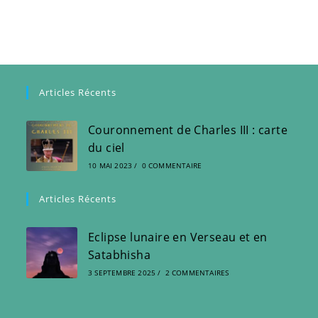
Articles Récents
Couronnement de Charles III : carte
du ciel
10 MAI 2023
/
0 COMMENTAIRE
Articles Récents
Eclipse lunaire en Verseau et en
Satabhisha
3 SEPTEMBRE 2025
/
2 COMMENTAIRES