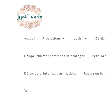
Skip
to
content
Accueil
Prestations
Jyotish
Célébr
Grippe, rhume : comment se protéger
L’été, la
Détox de printemps : ushnodaka
Restez en for