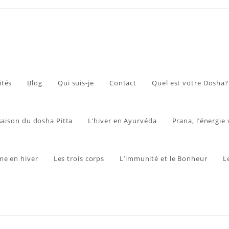
ités
Blog
Qui suis-je
Contact
Quel est votre Dosha?
 saison du dosha Pitta
L’hiver en Ayurvéda
Prana, l’énergie 
me en hiver
Les trois corps
L’immunité et le Bonheur
L