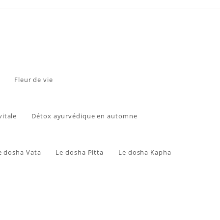
Fleur de vie
vitale
Détox ayurvédique en automne
e dosha Vata
Le dosha Pitta
Le dosha Kapha