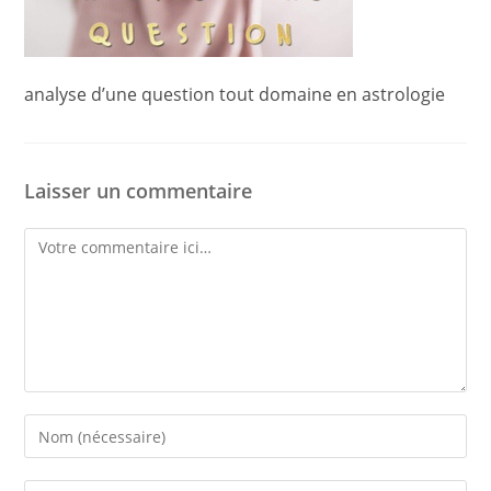
analyse d’une question tout domaine en astrologie
Laisser un commentaire
Comment
Enter
your
name