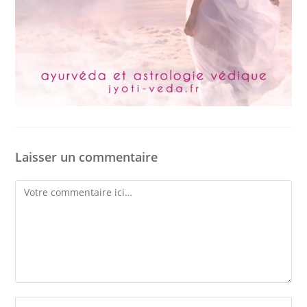
Laisser un commentaire
Comment
Enter